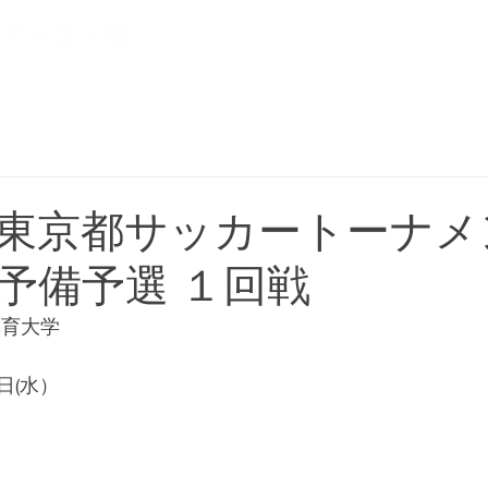
NEWS
CLUB
PLAYER
東京都サッカートーナメ
予備予選 １回戦
体育大学
日(水）