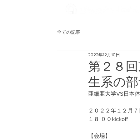
全ての記事
2022年12月10日
第２８回
生系の部
亜細亜大学VS日本
２０２２年１２月７
１８:００kickoff
【会場】