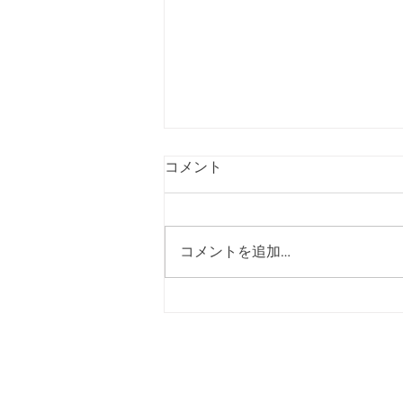
【受付終了】令和9年度入部
コメント
希望者トライアウトの募集を
締め切りました
令和９年度入部希望者トライアウ
トにつきまして、８月４日をもっ
コメントを追加…
て参加のお申し込み受付を終了い
たしました。 たくさんのご応募
をいただき、誠にありがとうござ
いました。 ■ご応募いただいた皆
様へ 今後のスケジュールにつき
ましては、以下の通り予定してお
トップページ
選手紹介
ります。 日程：８月１１日