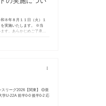
トの実施につい
令和８年８月１１日（火）１
を実施いたします。 ※当
います。あらかじめご了承く
方は下記の案内を熟読のう
）１７時００分〆切（受付終
い。 ※定員に達した場合、
切る場合がございます。 参
申し込みください。 ■トライ
フ推薦書 ■トライアウト応募フ
️応募された皆様へ⚠️ ご応募
す。 申請された方へ、
l.comから当日の案内をメールいたし
お願いいたします。
ンスリーグ2026【関東】 🟡亜
学U-22A 前半0-0 後半0-2 応
！