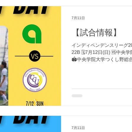
7月11日
【試合情報】
インディペンデンスリーグ202
22B 🗓7月12日(日) 🆚中央学院
🏟中央学院大学つくし野総
願いいたします！
7月11日