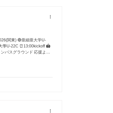
6(関東) 🔴亜細亜大学U-
U-22C ⏰13:00kickoff 🏟
ンパスグラウンド 応援よろ