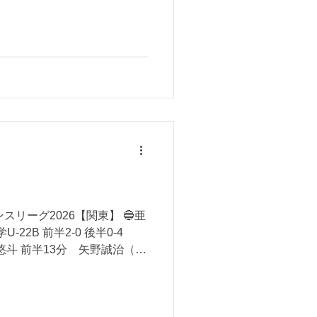
ンスリーグ2026【関東】 🔵亜
U-22B 前半2-0 後半0-4
悠斗 前半13分 矢野誠治（ア
りがとうございました！