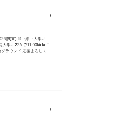
6(関東) 🟡亜細亜大学U-
大学U-22A ⏰11:00kickoff
合グラウンド 応援よろしくお