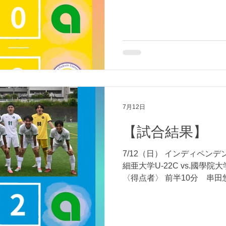
7月12日
【試合結果】
7/12（日） インディペンデ
細亜大学U-22C vs.國學院大学
〈得点者〉 前半10分 串田
シスト:依田爽史） 応援あ