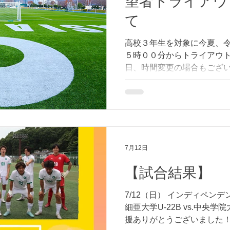
望者トライアウ
て
高校３年生を対象に今夏、
５時００分からトライアウト
日、時間変更の場合もござ
ださい。 参加を希望される
え、 令和８年８月４日（火
了）までにお申し込みくださ
予定より早期に募集を締め
加をご希望の方はお早めにお
アウト詳細 ■チームスタッ
7月12日
ォーム←こちらをクリック ⚠
いただきありがとうございま
【試合結果】
ajia.tuff2025@gmai
ます。 必ずメールをご確認
7/12（日） インディペンデ
細亜大学U-22B vs.中央学院大
援ありがとうございました