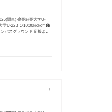
6(関東) 🔵亜細亜大学U-
U-22B ⏰10:00kickoff 🏟
ンパスグラウンド 応援よろ