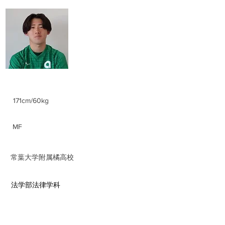
​佐野 光脩
Miharu Sano
身長/体重
171cm/60kg
ポジション
MF​
前所属チーム
​常葉大学附属橘高校
​学部学科
​法学部法律学科