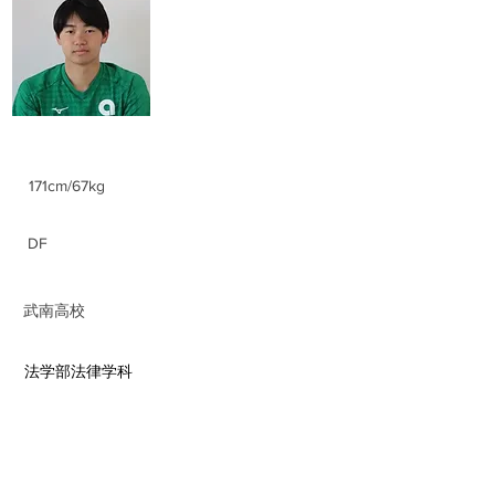
​重信 有佑
Yusuke Shigenobu
身長/体重
171cm/67kg
ポジション
DF
前所属チーム
​武南高校
​学部学科
​法学部法律学科