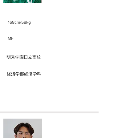
身長/体重
168cm/58kg
ポジション
MF
前所属チーム
​明秀学園日立高校
​学部学科
​経済学部経済学科
​小山 慶大
Keita Koyama