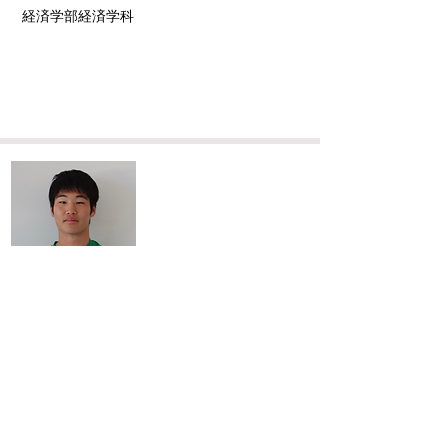
​経済学部経済学科
​高橋 和己
Kazuki Takahashi
身長/体重
173cm/63kg
ポジション
DF
前所属チーム