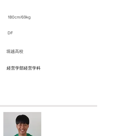
身長/体重
180cm/69kg
ポジション
DF
前所属チーム
​堀越高校
​学部学科
経営学部経営学科
​中村 修斗
Syuto Nakamura