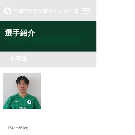
選手紹介
Player introduction
４年生
​有野 拓真
Takuma Arino
身長/体重
161cm/61kg
ポジション