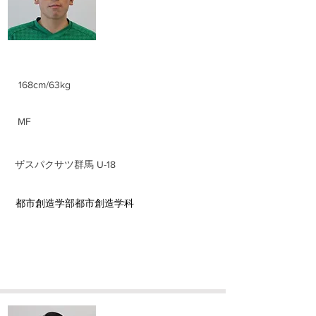
身長/体重
168cm/63kg
ポジション
MF
前所属チーム
​ザスパクサツ群馬 U-18
​学部学科
​都市創造学部都市創造学科