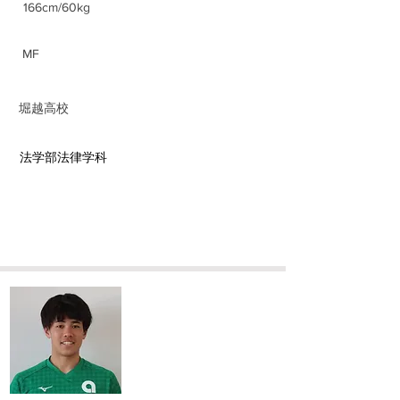
166cm/60kg
ポジション
​MF
前所属チーム
​堀越高校
​学部学科
​法学部法律学科
​加藤 陽大
Haruto Kato