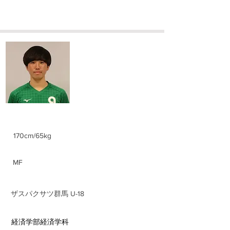
​塩原 藍生
Ai Shiobara
身長/体重
170cm/65kg
ポジション
​MF
前所属チーム
​ザスパクサツ群馬 U-18
​学部学科
経済学部経済学科