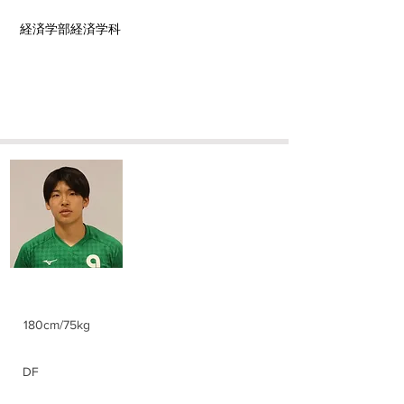
経済学部経済学科
​内藤 玄成
Hironari Naito
身長/体重
180cm/75kg
ポジション
DF
前所属チーム