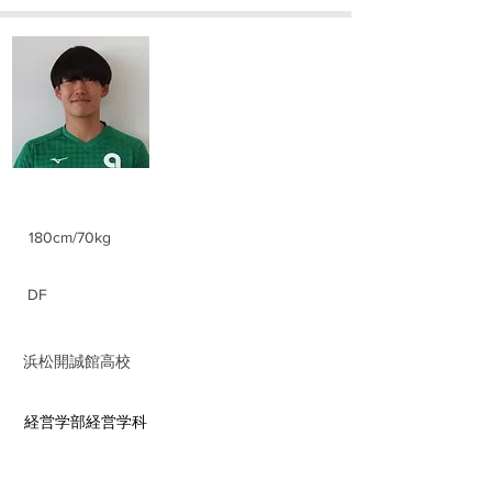
​宮崎 剛瑠
Takeru Miyazaki
身長/体重
180cm/70kg
ポジション
DF
前所属チーム
​浜松開誠館高校
​学部学科
​経営学部経営学科