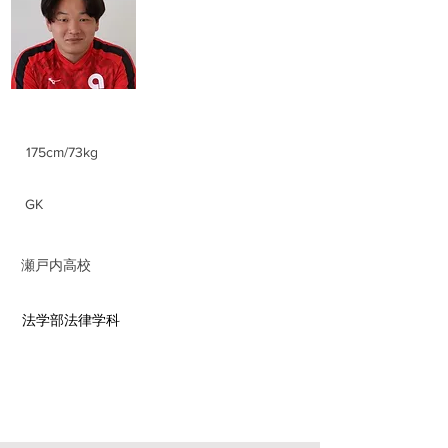
Kouta Nishiura
身長/体重
175cm/73kg
ポジション
GK
前所属チーム
​瀬戸内高校
​学部学科
​法学部法律学科