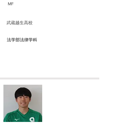
MF
前所属チーム
​武蔵越生高校
​学部学科
法​学部法律学科
​清水 大空
Sora Shimizu
身長/体重