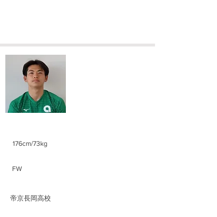
​土門 遥斗
Haruto Domon
身長/体重
176cm/73kg
ポジション
FW
前所属チーム
​帝京長岡高校
​学部学科