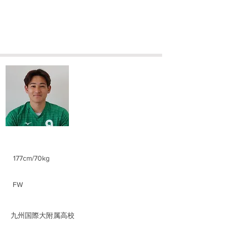
​福永 昂平
Kohei Fukunaga
身長/体重
177cm/70kg
ポジション
FW
前所属チーム
​九州国際大附属高校​
​学部学科