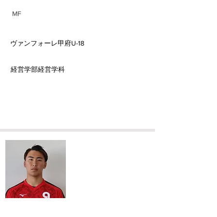
MF
前所属チーム
ヴァンフォーレ甲府U-18
​学部学科
​経営学部経営学科
​三宅 龍人
Ryuto Miyake
身長/体重