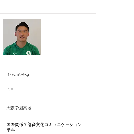
​大澤 郁輝
Fumiki Osawa
身長/体重
177cm/74kg
ポジション
DF
前所属チーム
大森学園高校
​学部学科
​国際関係学部多文化コミュニケーション
学科