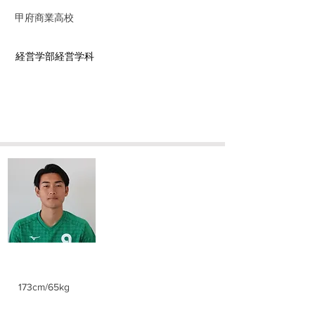
​甲府商業高校
​学部学科
経営学部経営学科
​河野 翔
Syo Kawano
身長/体重
173cm/65kg
ポジション