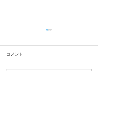
コメント
【試合情報】
【試合結果】
コメントを追加…
トップページ
​クラブ概要
選手紹介
アクセス
​試合結果