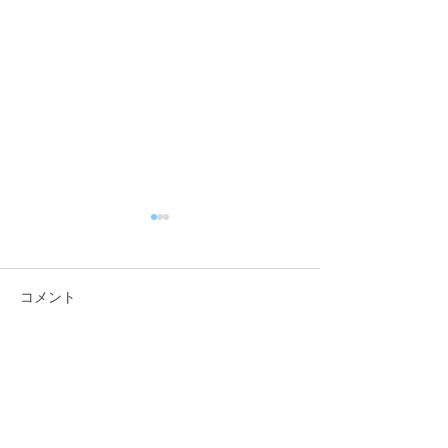
コメント
【試合情報】
【試合結果】
コメントを追加…