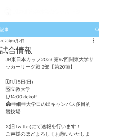
記事
2023年11月2日
試合情報
JR東日本カップ2023 第97回関東大学サ
ッカーリーグ戦 2部【第20節】
🗓11月5日(日)
🆚立教大学
⏰14:00kickoff
🏟亜細亜大学日の出キャンパス多目的
競技場
X(旧Twitter)にて速報を行います！
ご声援のほどよろしくお願いいたしま