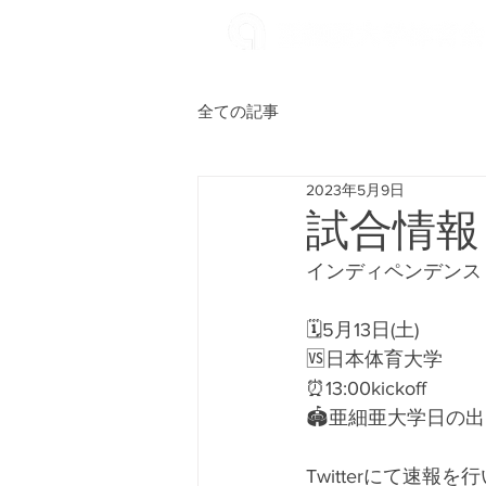
全ての記事
2023年5月9日
試合情報
インディペンデンスリ
🗓5月13日(土)
🆚日本体育大学
⏰13:00kickoff
🏟亜細亜大学日の
Twitterにて速報を