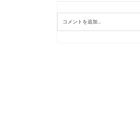
締め切りました
令和９年度入部希望者トライアウ
トにつきまして、８月４日をもっ
コメントを追加…
て参加のお申し込み受付を終了い
たしました。 たくさんのご応募
をいただき、誠にありがとうござ
いました。 ■ご応募いただいた皆
様へ 今後のスケジュールにつき
ましては、以下の通り予定してお
トップページ
選手紹介
ります。 日程：８月１１日
（火） 15時～ 亜細亜大学日の
​試合結果
​NEWS
出キャンパスにて
​クラブ概要
アクセス
令和8年度(2026年度)​入部希望の方