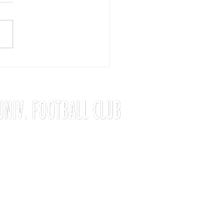
合結果】
〒190-
0182
東京都西多摩郡日の出町平井1449-1
亜細亜大学
日の出グラウンド