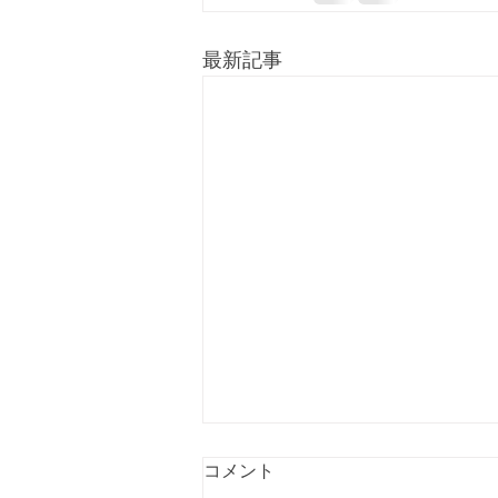
最新記事
【受付終了】令和9年度入部
コメント
希望者トライアウトの募集を