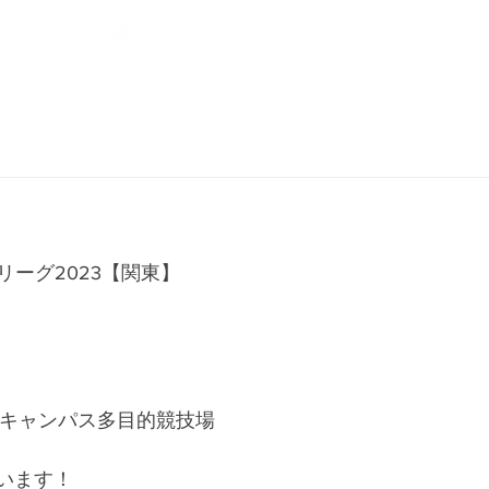
NEWS
CLUB
PLAYER
ーグ2023【関東】
出キャンパス多目的競技場
行います！