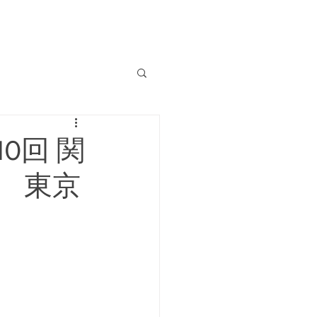
MATCH RESULT
CONTACT
0回 関
 東京