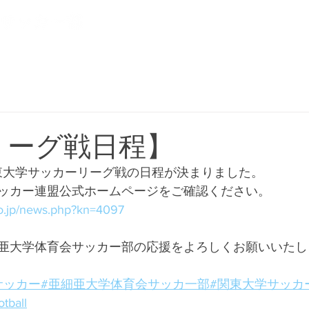
NEWS
CLUB
PLAYER
5リーグ戦日程】
関東大学サッカーリーグ戦の日程が決まりました。
ッカー連盟公式ホームページをご確認ください。
to.jp/news.php?kn=4097
亜大学体育会サッカー部の応援をよろしくお願いいたしま
サッカー
#亜細亜大学体育会サッカ一部
#関東大学サッカ
otball