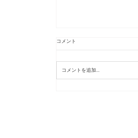
【受付終了】令和9年度入部
コメント
希望者トライアウトの募集を
締め切りました
令和９年度入部希望者トライアウ
トにつきまして、８月４日をもっ
コメントを追加…
て参加のお申し込み受付を終了い
たしました。 たくさんのご応募
をいただき、誠にありがとうござ
いました。 ■ご応募いただいた皆
様へ 今後のスケジュールにつき
ましては、以下の通り予定してお
トップページ
選手紹介
ります。 日程：８月１１日
（火） 15時～ 亜細亜大学日の
​試合結果
​NEWS
出キャンパスにて