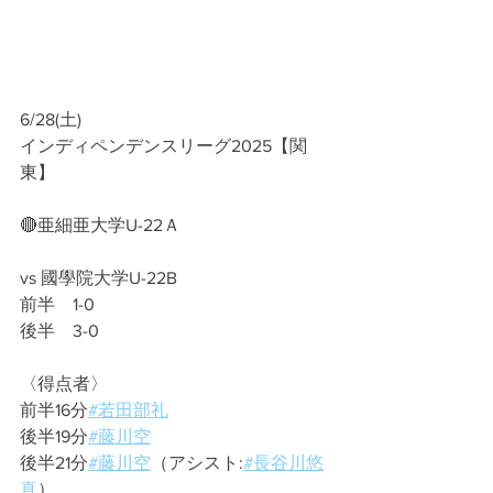
6/28(土)
インディペンデンスリーグ2025【関
東】
🔴亜細亜大学U-22Ａ
vs 國學院大学U-22B
前半　1-0
後半　3-0
〈得点者〉
前半16分
#若田部礼
後半19分
#藤川空
後半21分
#藤川空
（アシスト:
#長谷川悠
真
）