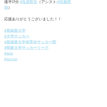
後半17分 
#塩原藍生
（アシスト:
#佐藤悠
弥
）
応援ありがとうございました！！
#亜細亜大学
#大学サッカー
#亜細亜大学体育会サッカー部
#関東大学サッカーリーグ
#asia
#soccer