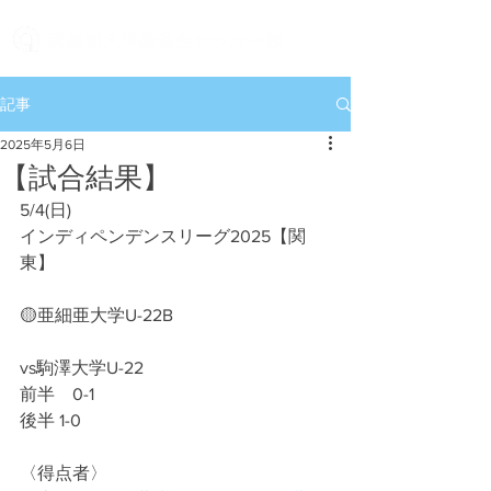
記事
2025年5月6日
【試合結果】
5/4(日)
インディペンデンスリーグ2025【関
東】
🟡亜細亜大学U-22B
vs駒澤大学U-22
前半　0-1
後半 1-0
〈得点者〉