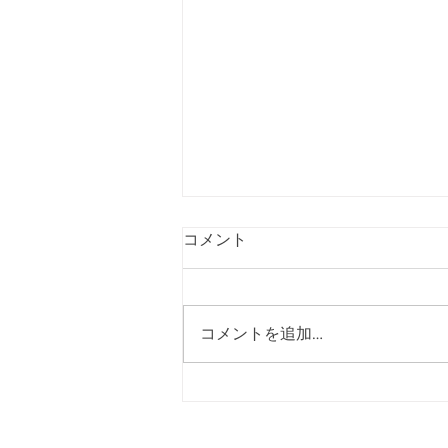
【受付終了】令和9年度入部
コメント
希望者トライアウトの募集を
締め切りました
令和９年度入部希望者トライアウ
トにつきまして、８月４日をもっ
コメントを追加…
て参加のお申し込み受付を終了い
たしました。 たくさんのご応募
をいただき、誠にありがとうござ
いました。 ■ご応募いただいた皆
様へ 今後のスケジュールにつき