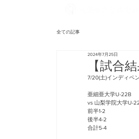
全ての記事
2024年7月25日
【試合結
7/20(土)インディ
亜細亜大学U-22B
vs 山梨学院大学U-2
前半1-2
後半4-2
合計5-4