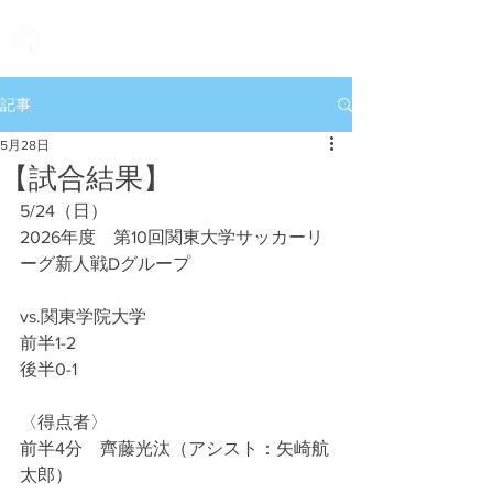
記事
5月28日
【試合結果】
5/24（日）
2026年度　第10回関東大学サッカーリ
ーグ新人戦Dグループ
vs.関東学院大学
前半1-2
後半0-1
〈得点者〉
前半4分　齊藤光汰（アシスト：矢崎航
太郎）