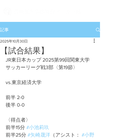
記事
2025年10月30日
【試合結果】
JR東日本カップ 2025第99回関東大学
サッカーリーグ戦3部〈第19節〉
vs.東京経済大学
前半 2-0
後半 0-0
〈得点者〉
前半15分 
#小池莉玖
前半25分 
#矢崎晟洋
（アシスト： 
#小野