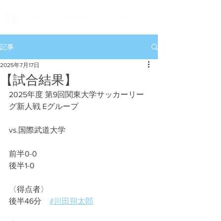
記事
2025年7月17日
【試合結果】
2025年度 第9回関東大学サッカーリー
グ新人戦 Eグループ
vs.国際武道大学
前半0-0
後半1-0
〈得点者〉
後半46分　
#川田朔太郎