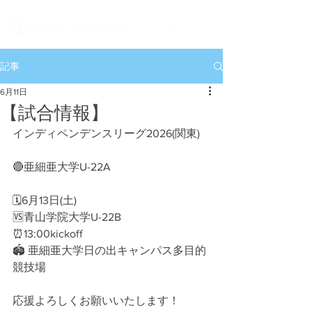
記事
6月11日
【試合情報】
インディペンデンスリーグ2026(関東)
🔴亜細亜大学U-22A
🗓6月13日(土)
🆚青山学院大学U-22B
⏰13:00kickoff
🏟 亜細亜大学日の出キャンパス多目的
競技場
応援よろしくお願いいたします！