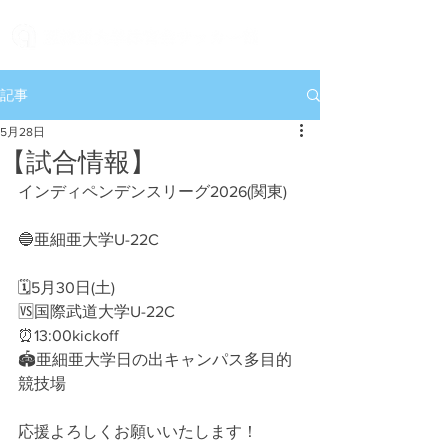
記事
5月28日
【試合情報】
インディペンデンスリーグ2026(関東)
🔵亜細亜大学U-22C
🗓5月30日(土)
🆚国際武道大学U-22C
⏰13:00kickoff
🏟亜細亜大学日の出キャンパス多目的
競技場
応援よろしくお願いいたします！