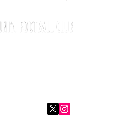
〒190-
0182
東京都西多摩郡日の出町平井1449-1
亜細亜大学
日の出グラウンド
ITY FOOTBALL CLUB. All rights reserved.