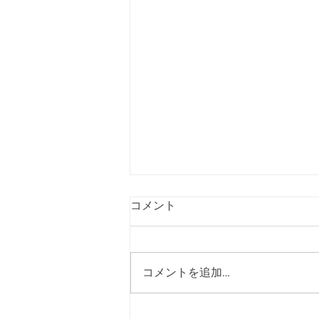
【受付終了】令和9年度入部
コメント
希望者トライアウトの募集を
締め切りました
令和９年度入部希望者トライアウ
トにつきまして、８月４日をもっ
コメントを追加…
て参加のお申し込み受付を終了い
たしました。 たくさんのご応募
をいただき、誠にありがとうござ